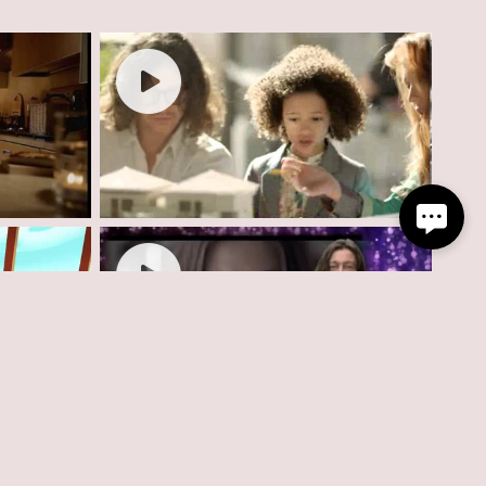
"
COMMERCIAL BANK LEUMI.
for ETV.NET SHOW NEWS
Y"