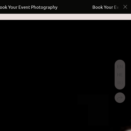
Your Event Photography
Book Your Event Photo
EN
HE
RU