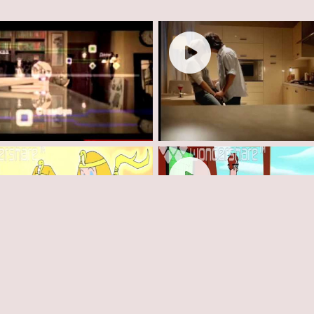
MERCIAL "ROSTELECOM"
COMMERCIAL "KALGON
ICE OVER "CAT & JERRY"2
VOICE OVER "CAT & JERR