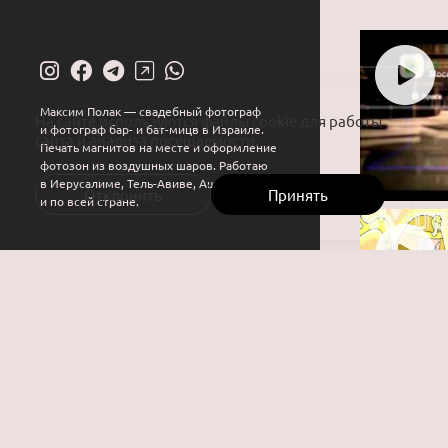
Максим Полак — свадебный фотограф
На сайте используются файлы cookie для работы
и фотограф бар- и бат-мицв в Израиле.
сайта и анализа посещаемости.
Печать магнитов на месте и оформление
фотозон из воздушных шаров. Работаю
в Иерусалиме, Тель-Авиве, Ашдоде
Отклонить
Принять
и по всей стране.
COM
VO