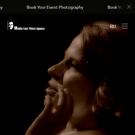
UC4Uay8ADGyh8ZKUwVSOfYIw
ook Your Event Photography
Book Your Event Photography
RU